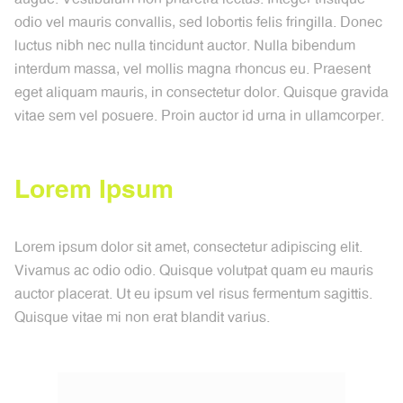
odio vel mauris convallis, sed lobortis felis fringilla. Donec
luctus nibh nec nulla tincidunt auctor. Nulla bibendum
interdum massa, vel mollis magna rhoncus eu. Praesent
eget aliquam mauris, in consectetur dolor. Quisque gravida
vitae sem vel posuere. Proin auctor id urna in ullamcorper.
L
o
r
e
m
I
p
s
u
m
Lorem ipsum dolor sit amet, consectetur adipiscing elit.
Vivamus ac odio odio. Quisque volutpat quam eu mauris
auctor placerat. Ut eu ipsum vel risus fermentum sagittis.
Quisque vitae mi non erat blandit varius.