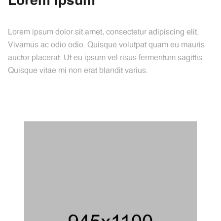
L
o
r
e
m
I
p
s
u
m
Lorem ipsum dolor sit amet, consectetur adipiscing elit.
Vivamus ac odio odio. Quisque volutpat quam eu mauris
auctor placerat. Ut eu ipsum vel risus fermentum sagittis.
Quisque vitae mi non erat blandit varius.