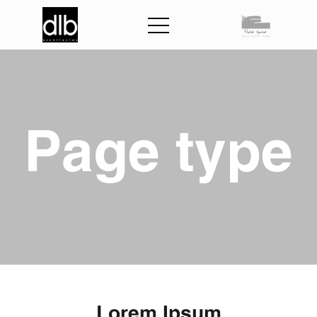
P
a
g
e
t
y
p
e
L
o
r
e
m
I
p
s
u
m