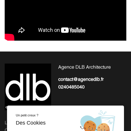
Agence DLB Architecture
contact@agencedlb.fr
0240485040
Un petit creux ?
Des Cookies
L'EXPERTISE POUR LA
Michel Gourion : 41 Route
CONCEPTION ET LA
de Granville, 50800 Fleury