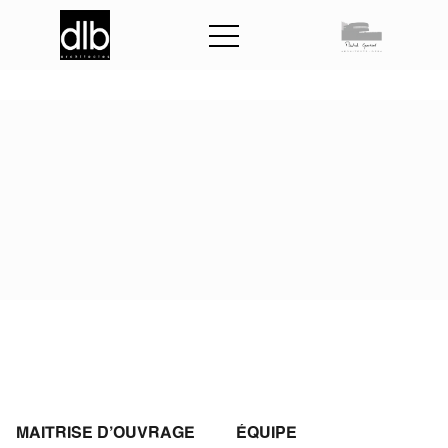
A
t
e
l
i
e
r
d
u
P
u
s
s
o
i
r
MAITRISE D'OUVRAGE
ÉQUIPE