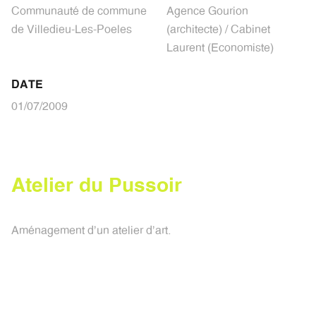
Communauté de commune
Agence Gourion
de Villedieu-Les-Poeles
(architecte) / Cabinet
Laurent (Economiste)
DATE
01/07/2009
A
t
e
l
i
e
r
d
u
P
u
s
s
o
i
r
Aménagement d'un atelier d'art.