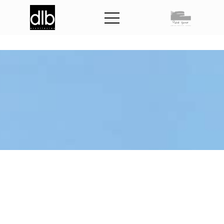
C
a
s
e
r
n
e
e
t
l
o
g
e
m
e
n
t
s
g
e
n
d
a
r
m
e
r
i
e
d
e
P
o
r
n
i
c