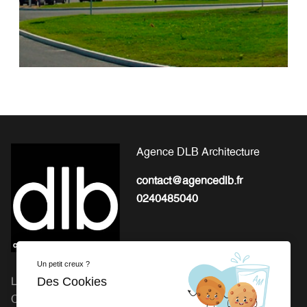
Agence DLB Architecture
contact@agencedlb.fr
0240485040
Un petit creux ?
Des Cookies
L'EXPERTISE POUR LA
Michel Gourion : 41 Route
CONCEPTION ET LA
de Granville, 50800 Fleury