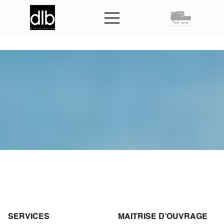
C
e
n
t
r
e
h
o
s
i
t
a
l
i
e
r
d
e
P
o
r
n
i
c
SERVICES
MAITRISE D'OUVRAGE