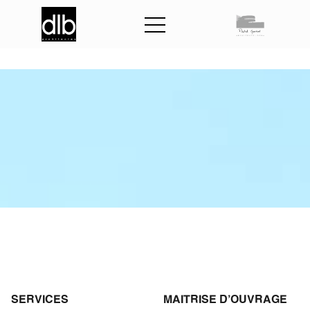
C
e
n
t
r
e
h
o
s
p
i
t
a
l
i
e
r
d
u
M
a
n
s
SERVICES
MAITRISE D'OUVRAGE