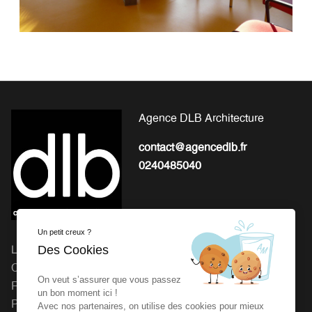
Agence DLB Architecture
contact@agencedlb.fr
0240485040
Un petit creux ?
Des Cookies
L'EXPERTISE POUR LA
Michel Gourion : 41 Route
CONCEPTION ET LA
de Granville, 50800 Fleury
On veut s’assurer que vous passez
RÉALISATION DE VOS
Agence dlb : 27 rue de la
un bon moment ici !
PROJETS
Vrière 44240 LA
Avec nos partenaires, on utilise des cookies pour mieux