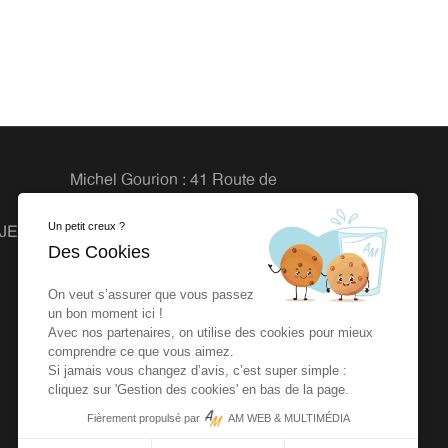
Michel Gourion : 41 Route de
Granville, 50800 Fleury
Un petit creux ?
OJETS
Agence dlb : 27 rue de la Vrière
Des Cookies
44240 LA CHAPELLE SUR
ERDRE
On veut s’assurer que vous passez
un bon moment ici !
Avec nos partenaires, on utilise des cookies pour mieux
comprendre ce que vous aimez.
Si jamais vous changez d’avis, c’est super simple :
cliquez sur 'Gestion des cookies' en bas de la page.
Fièrement propulsé par
AM WEB & MULTIMÉDIA