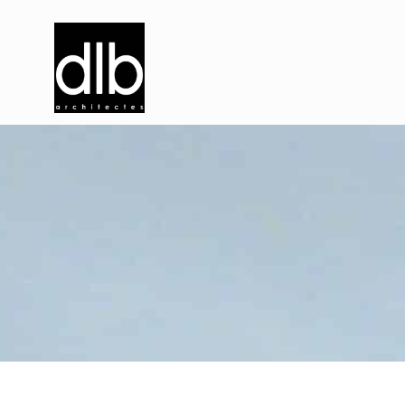
C
e
n
t
r
e
m
é
d
i
c
o
p