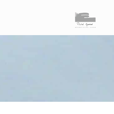
-
B
o
t
t
e
r
e
a
u