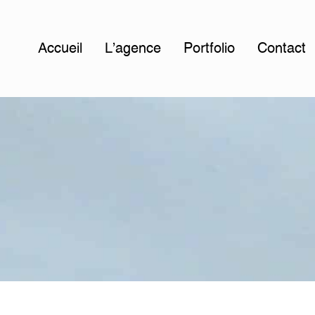
Accueil
L'agence
Portfolio
Contact
s
y
c
h
o
l
o
g
i
q
u
e
d
u
L
o
r
o
u
x