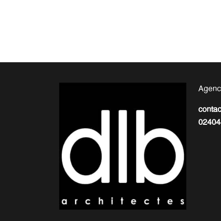
Agenc
conta
02404