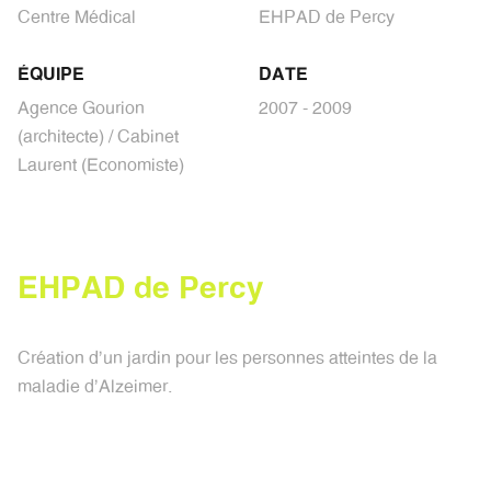
Centre Médical
EHPAD de Percy
ÉQUIPE
DATE
Agence Gourion
2007 - 2009
(architecte) / Cabinet
Laurent (Economiste)
E
H
P
A
D
d
e
P
e
r
c
y
Création d'un jardin pour les personnes atteintes de la
maladie d'Alzeimer.