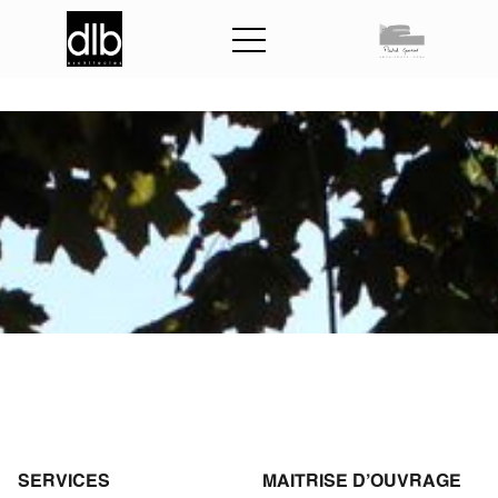
E
H
P
A
D
d
e
P
e
r
c
y
SERVICES
MAITRISE D'OUVRAGE