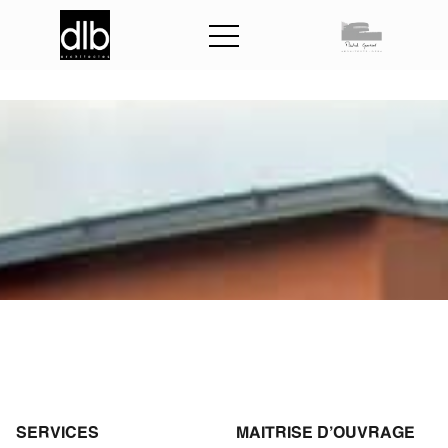
E
H
P
A
D
d
e
s
S
a
b
l
e
s
d
’
O
l
o
n
n
e
s
SERVICES
MAITRISE D'OUVRAGE