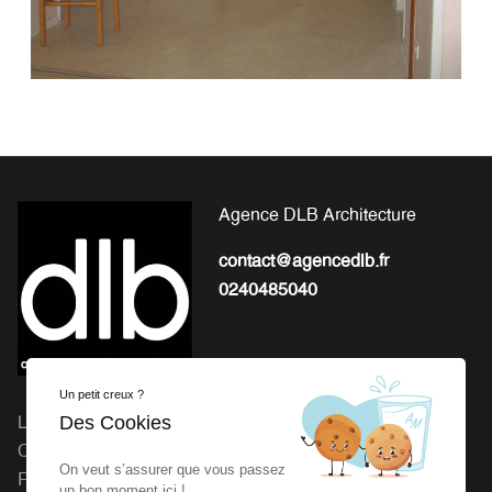
Agence DLB Architecture
contact@agencedlb.fr
0240485040
Un petit creux ?
Des Cookies
L'EXPERTISE POUR LA
Michel Gourion : 41 Route
CONCEPTION ET LA
de Granville, 50800 Fleury
On veut s’assurer que vous passez
RÉALISATION DE VOS
Agence dlb : 27 rue de la
un bon moment ici !