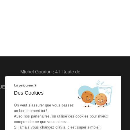
Michel Gourion : 41 Route de
Granville, 50800 Fleury
Un petit creux ?
OJETS
Agence dlb : 27 rue de la Vrière
Des Cookies
44240 LA CHAPELLE SUR
ERDRE
On veut s’assurer que vous passez
un bon moment ici !
Avec nos partenaires, on utilise des cookies pour mieux
comprendre ce que vous aimez.
Si jamais vous changez d’avis, c’est super simple :