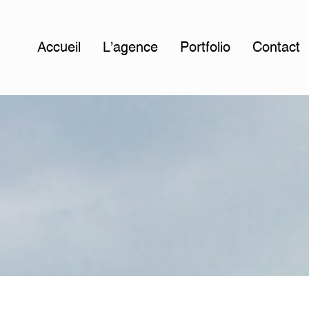
Accueil
L'agence
Portfolio
Contact
d
e
r
e
m
i
s
e
e
n
f
o
r
m
e
d
e