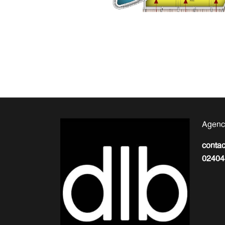
Agenc
conta
02404