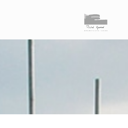
M
a
c
h
e
c
o
u
l