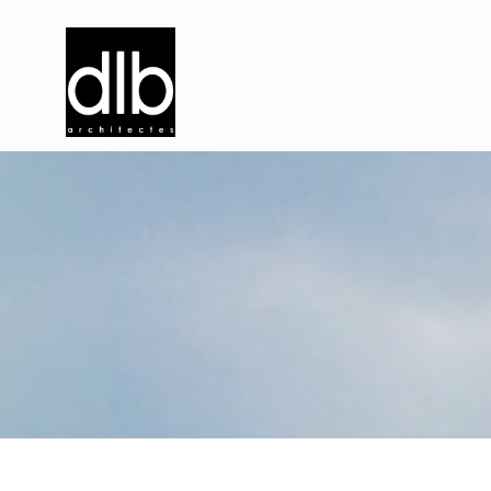
e
x
t
e
n
s
i
o
n
c
e
n
t
r
e