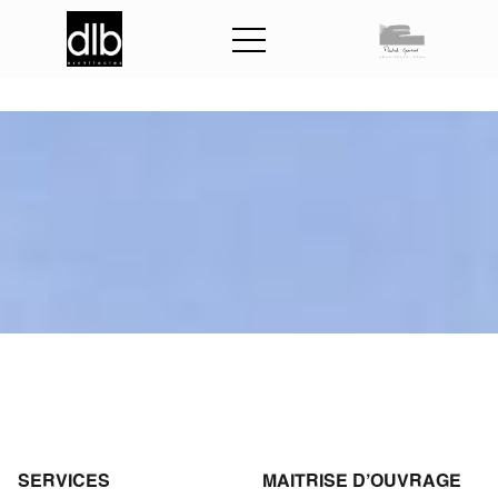
M
A
P
A
D
d
e
P
o
u
a
n
c
é
SERVICES
MAITRISE D'OUVRAGE