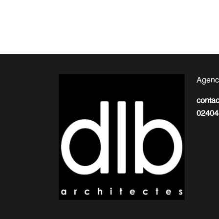
Agenc
conta
02404