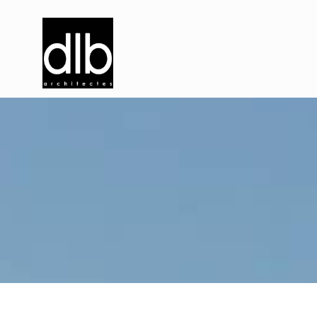
P
i
s
c
i
n
e
d
u
V
a
l
d
e