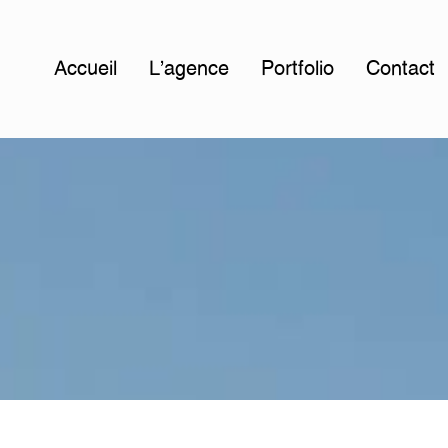
Accueil
L'agence
Portfolio
Contact
T
h
o
u
e
t
à
S
a
u
m
u
r