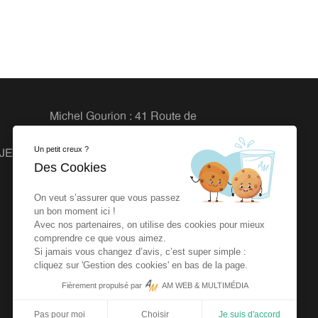
Michel Gourion : 41 Route de
Granville, 50800 Fleury
Un petit creux ?
OJETS
Agence dlb : 27 rue de la Vrière
Des Cookies
44240 LA CHAPELLE SUR
ERDRE
On veut s’assurer que vous passez
un bon moment ici !
Avec nos partenaires, on utilise des cookies pour mieux
comprendre ce que vous aimez.
Si jamais vous changez d’avis, c’est super simple :
cliquez sur 'Gestion des cookies' en bas de la page.
Fièrement propulsé par
AM WEB & MULTIMÉDIA
Pas pour moi
Choisir
Je suis d'accord