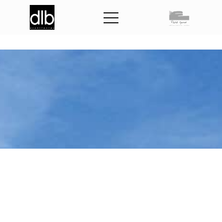
P
i
s
c
i
n
e
l
e
V
a
l
-
S
T
-
M
a
r
t
i
n
d
e
P
o
r
n
i
c