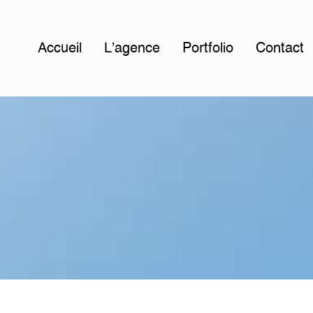
Accueil
L'agence
Portfolio
Contact
l
e
d
’
A
r
g
e
l
è
s
-
s
u
r
-
m
e
r