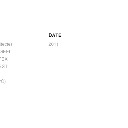
DATE
tecte)
2011
/ GEFI
STEX
UEST
PC)