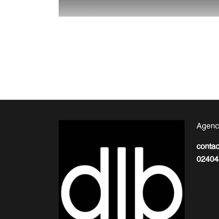
Agenc
conta
02404