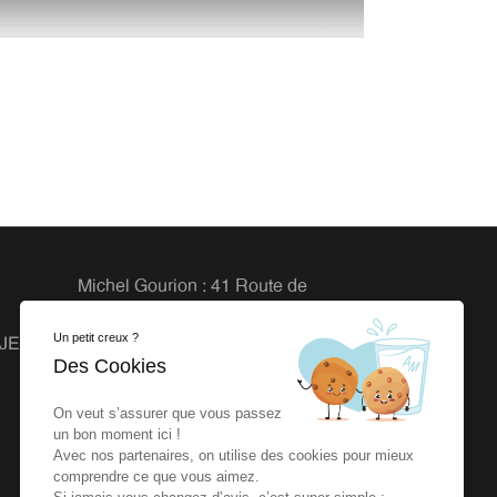
Michel Gourion : 41 Route de
Granville, 50800 Fleury
Un petit creux ?
OJETS
Agence dlb : 27 rue de la Vrière
Des Cookies
44240 LA CHAPELLE SUR
ERDRE
On veut s’assurer que vous passez
un bon moment ici !
Avec nos partenaires, on utilise des cookies pour mieux
comprendre ce que vous aimez.