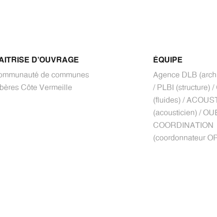
AITRISE D'OUVRAGE
ÉQUIPE
ommunauté de communes
Agence DLB (archi
bères Côte Vermeille
/ PLBI (structure) 
(fluides) / ACOU
(acousticien) / O
COORDINATION
(coordonnateur O