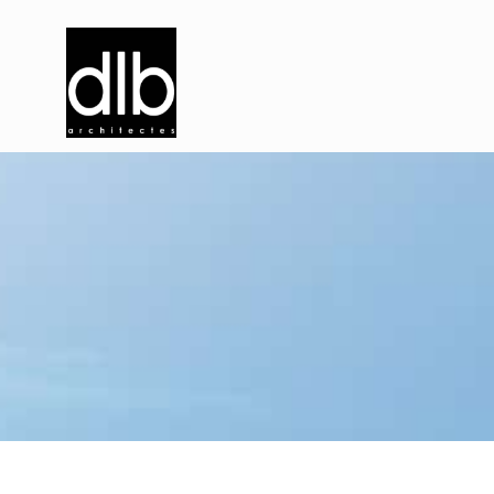
P
i
s
c
i
n
e
m
u
n
i
c
i
p
a