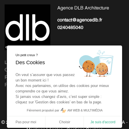
Agence DLB Architecture
contact@agencedlb.fr
0240485040
Un petit creux ?
Des Cookies
L'EXPERTISE POUR LA
Michel Gourion : 41 Route
CONCEPTION ET LA
de Granville, 50800 Fleury
On veut s’assurer que vous passez
RÉALISATION DE VOS
Agence dlb : 27 rue de la
un bon moment ici !
PROJETS
Vrière 44240 LA
Avec nos partenaires, on utilise des cookies pour mieux
comprendre ce que vous aimez.
CHAPELLE SUR ERDRE
Si jamais vous changez d’avis, c’est super simple :
cliquez sur 'Gestion des cookies' en bas de la page.
Fièrement propulsé par
AM WEB & MULTIMÉDIA
Pas pour moi
Choisir
Je suis d'accord
© 2026 Agence DLB - Réalisé par
AM WEB & MULTIMÉDIA
-