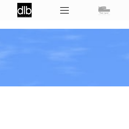
P
o
s
t
e
s
o
u
r
c
e
d
e
S
a
i
n
t
-
H
i
l
a
i
r
e
-
d
e
-
R
i
e
z