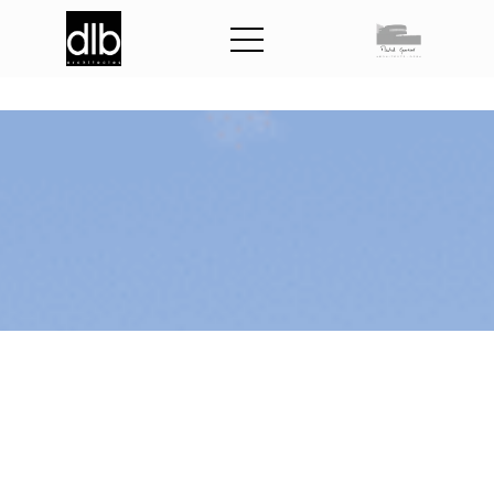
R
é
h
a
b
i
l
i
t
a
t
i
o
n
e
t
E
x
t
e
n
s
i
o
n
d
u
c
o
m
p
l
e
x
e
s
p
o
r
t
i
f
J
o
e
l
D
u
b
o
i
s
e
t
C
O
S
E
C