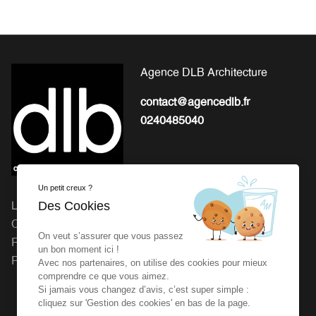
Agence DLB Architecture
contact@agencedlb.fr
0240485040
Un petit creux ?
Des Cookies
L'EXPERTISE POUR LA
Michel Gourion : 41 Route
CONCEPTION ET LA
de Granville, 50800 Fleury
On veut s’assurer que vous passez
RÉALISATION DE VOS
Agence dlb : 27 rue de la
un bon moment ici !
PROJETS
Vrière 44240 LA
Avec nos partenaires, on utilise des cookies pour mieux
comprendre ce que vous aimez.
CHAPELLE SUR ERDRE
Si jamais vous changez d’avis, c’est super simple :
cliquez sur 'Gestion des cookies' en bas de la page.