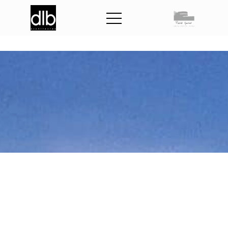
S
a
l
l
e
c
u
l
t
u
r
e
l
l
e
d
e
l
o
i
s
i
r
s
d
e
S
a
i
n
t
-
D
e
n
i
s
-
d
u
-
P
a
y
r
é