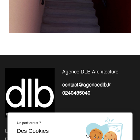
Agence DLB Architecture
contact@agencedlb.fr
0240485040
Un petit creux ?
Des Cookies
L'EXPERTISE POUR LA
Michel Gourion : 41 Route
CONCEPTION ET LA
de Granville, 50800 Fleury