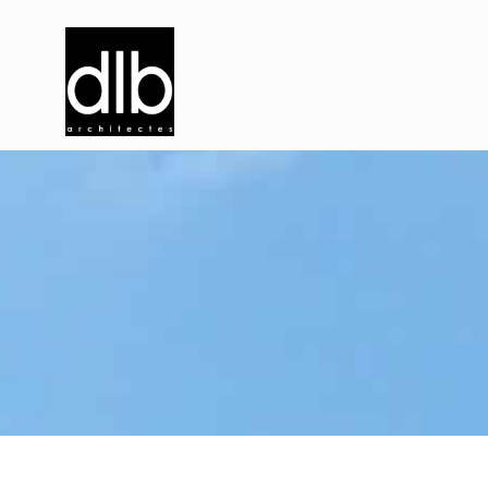
S
a
l
l
e
d
e
t
e
n
n
i
s
d