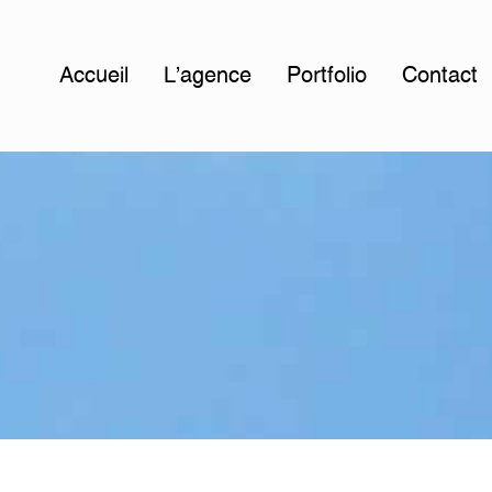
Accueil
L'agence
Portfolio
Contact
e
t
a
b
l
e
d
e
L
a
R
o
m
a
g
n
e