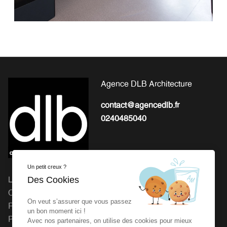
Agence DLB Architecture
contact@agencedlb.fr
0240485040
Un petit creux ?
Des Cookies
L'EXPERTISE POUR LA
Michel Gourion : 41 Route
CONCEPTION ET LA
de Granville, 50800 Fleury
On veut s’assurer que vous passez
RÉALISATION DE VOS
Agence dlb : 27 rue de la
un bon moment ici !
PROJETS
Vrière 44240 LA
Avec nos partenaires, on utilise des cookies pour mieux