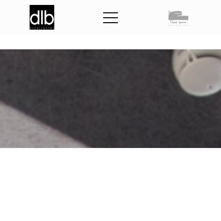
R
é
n
o
v
a
t
i
o
n
e
t
i
n
t
e
r
n
a
t
s
d
u
l
y
c
é
e
E
.
D
o
u
c
e
t
à
E
q
u
e
u
r
d
r
e
v
i
l
l
e