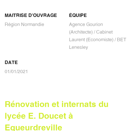
MAITRISE D'OUVRAGE
ÉQUIPE
Région Normandie
Agence Gourion
(Architecte) / Cabinet
Laurent (Economiste) / BET
Lenesley
DATE
01/01/2021
R
é
n
o
v
a
t
i
o
n
e
t
i
n
t
e
r
n
a
t
s
d
u
l
y
c
é
e
E
.
D
o
u
c
e
t
à
E
q
u
e
u
r
d
r
e
v
i
l
l
e