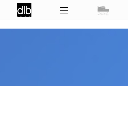
C
o
m
p
l
e
x
e
s
p
o
r
t
i
f
d
e
s
O
m
b
l
a
i
s