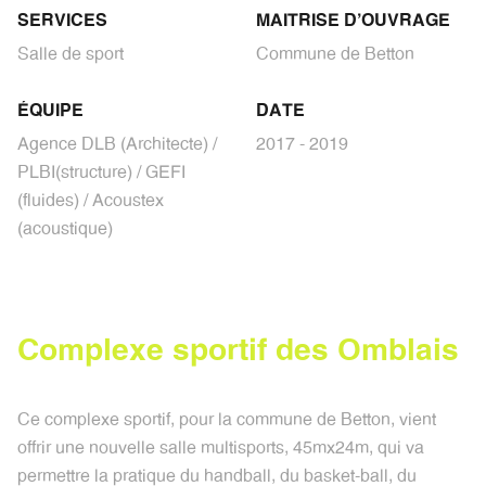
SERVICES
MAITRISE D'OUVRAGE
Salle de sport
Commune de Betton
ÉQUIPE
DATE
Agence DLB (Architecte) /
2017 - 2019
PLBI(structure) / GEFI
(fluides) / Acoustex
(acoustique)
C
o
m
p
l
e
x
e
s
p
o
r
t
i
f
d
e
s
O
m
b
l
a
i
s
Ce complexe sportif, pour la commune de Betton, vient
offrir une nouvelle salle multisports, 45mx24m, qui va
permettre la pratique
du handball, du basket-ball, du