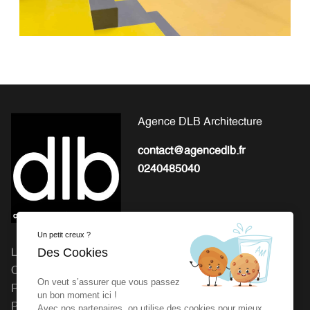
Agence DLB Architecture
contact@agencedlb.fr
0240485040
Un petit creux ?
Des Cookies
L'EXPERTISE POUR LA
Michel Gourion : 41 Route
CONCEPTION ET LA
de Granville, 50800 Fleury
On veut s’assurer que vous passez
RÉALISATION DE VOS
Agence dlb : 27 rue de la
un bon moment ici !
PROJETS
Vrière 44240 LA
Avec nos partenaires, on utilise des cookies pour mieux