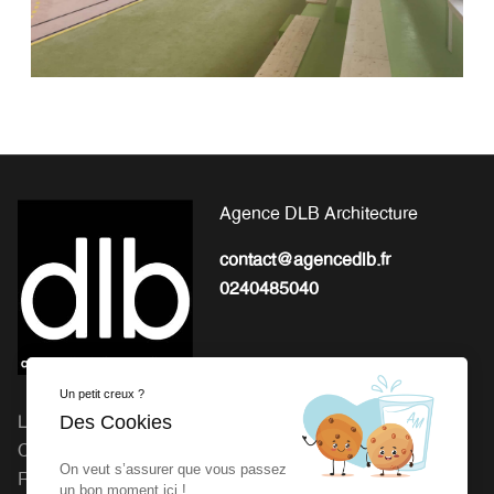
Agence DLB Architecture
contact@agencedlb.fr
0240485040
Un petit creux ?
Des Cookies
L'EXPERTISE POUR LA
Michel Gourion : 41 Route
CONCEPTION ET LA
de Granville, 50800 Fleury
On veut s’assurer que vous passez
RÉALISATION DE VOS
Agence dlb : 27 rue de la
un bon moment ici !