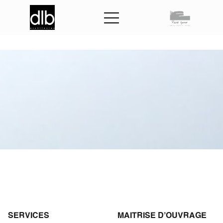
S
p
o
r
t
S
a
i
n
t
e
C
é
c
i
l
e
SERVICES
MAITRISE D'OUVRAGE