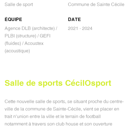
Salle de sport
Commune de Sainte Cécile
ÉQUIPE
DATE
Agence DLB (architecte) /
2021 - 2024
PLBI (structure) / GEFI
(fluides) / Acoustex
(acoustique)
S
a
l
l
e
d
e
s
p
o
r
t
s
C
é
c
i
l
O
s
p
o
r
t
Cette nouvelle salle de sports, se situant proche du centre-
ville de la commune de Sainte-Cécile, vient se placer en
trait n'union
entre la ville et le terrain de football
notamment à travers son club house et son ouverture