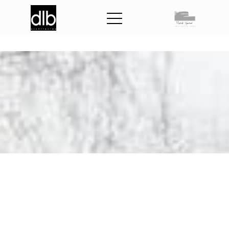
S
a
l
l
e
d
e
t
e
n
n
i
s
d
e
t
a
b
l
e
L
a
C
h
o
l
i
è
r
e