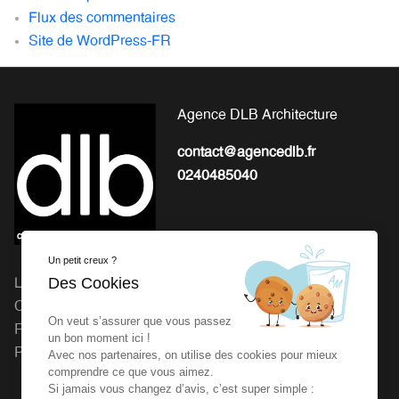
Flux des commentaires
Site de WordPress-FR
Agence DLB Architecture
contact@agencedlb.fr
0240485040
Un petit creux ?
Des Cookies
L'EXPERTISE POUR LA
Michel Gourion : 41 Route
CONCEPTION ET LA
de Granville, 50800 Fleury
On veut s’assurer que vous passez
RÉALISATION DE VOS
Agence dlb : 27 rue de la
un bon moment ici !
PROJETS
Vrière 44240 LA
Avec nos partenaires, on utilise des cookies pour mieux
comprendre ce que vous aimez.
CHAPELLE SUR ERDRE
Si jamais vous changez d’avis, c’est super simple :