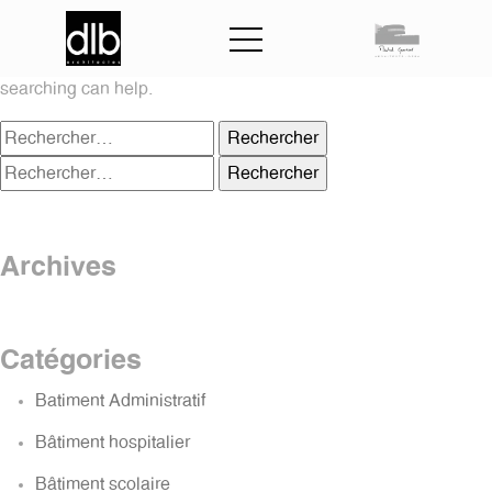
Nothing Found
It seems we can’t find what you’re looking for. Perhaps
searching can help.
Rechercher :
Rechercher :
Archives
Catégories
Batiment Administratif
Bâtiment hospitalier
Bâtiment scolaire