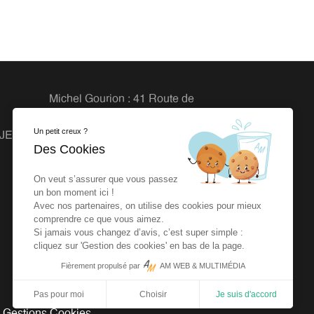
Michel Gourion : 41 Route de
Granville, 50800 Fleury
Un petit creux ?
OJETS
Agence dlb : 27 rue de la Vrière
Des Cookies
44240 LA CHAPELLE SUR
ERDRE
On veut s’assurer que vous passez
un bon moment ici !
Avec nos partenaires, on utilise des cookies pour mieux
comprendre ce que vous aimez.
Si jamais vous changez d’avis, c’est super simple :
cliquez sur 'Gestion des cookies' en bas de la page.
Fièrement propulsé par
AM WEB & MULTIMÉDIA
Pas pour moi
Choisir
Je suis d'accord
-
Gestions Cookies